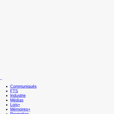
Communiqués
FTS
Industrie
Médias
Lois+
Mémoires+
Promotion