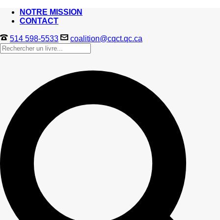
NOTRE MISSION
CONTACT
514 598-5533
coalition@cqct.qc.ca