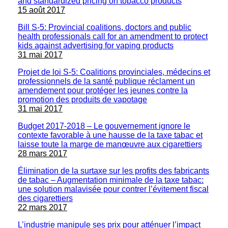
and standardized pricing on tobacco products
15 août 2017
Bill S-5: Provincial coalitions, doctors and public
health professionals call for an amendment to protect
kids against advertising for vaping products
31 mai 2017
Projet de loi S-5: Coalitions provinciales, médecins et
professionnels de la santé publique réclament un
amendement pour protéger les jeunes contre la
promotion des produits de vapotage
31 mai 2017
Budget 2017-2018 – Le gouvernement ignore le
contexte favorable à une hausse de la taxe tabac et
laisse toute la marge de manœuvre aux cigarettiers
28 mars 2017
Élimination de la surtaxe sur les profits des fabricants
de tabac – Augmentation minimale de la taxe tabac:
une solution malavisée pour contrer l’évitement fiscal
des cigarettiers
22 mars 2017
L’industrie manipule ses prix pour atténuer l’impact