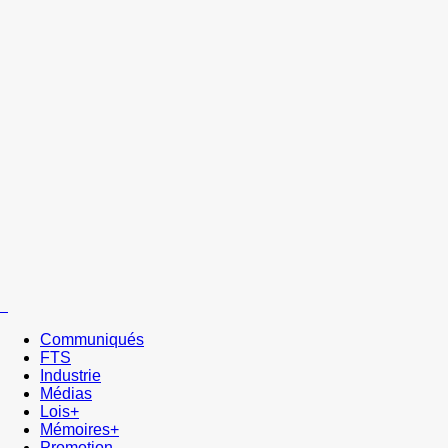
Communiqués
FTS
Industrie
Médias
Lois+
Mémoires+
Promotion