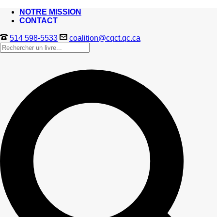
NOTRE MISSION
CONTACT
514 598-5533
coalition@cqct.qc.ca