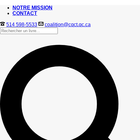
NOTRE MISSION
CONTACT
514 598-5533
coalition@cqct.qc.ca