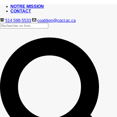
NOTRE MISSION
CONTACT
514 598-5533
coalition@cqct.qc.ca