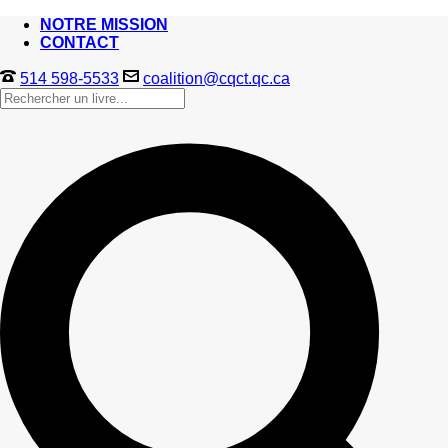
NOTRE MISSION
CONTACT
514 598-5533
coalition@cqct.qc.ca