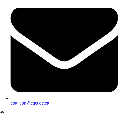
coalition@cqct.qc.ca