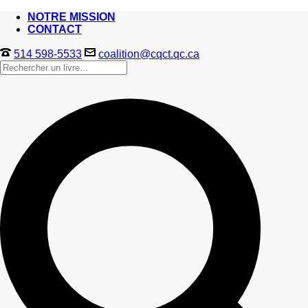
NOTRE MISSION
CONTACT
514 598-5533
coalition@cqct.qc.ca