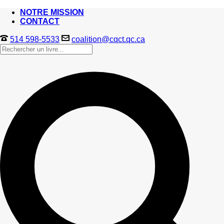
NOTRE MISSION
CONTACT
514 598-5533
coalition@cqct.qc.ca