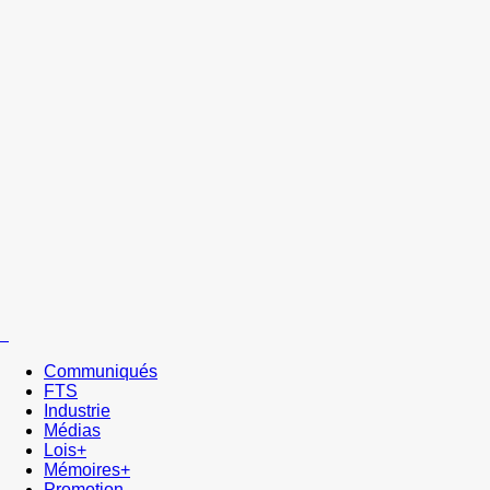
Communiqués
FTS
Industrie
Médias
Lois+
Mémoires+
Promotion