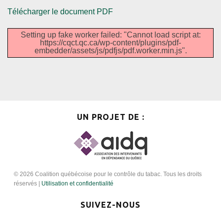
Télécharger le document PDF
Setting up fake worker failed: "Cannot load script at:
https://cqct.qc.ca/wp-content/plugins/pdf-
embedder/assets/js/pdfjs/pdf.worker.min.js".
UN PROJET DE :
© 2026 Coalition québécoise pour le contrôle du tabac. Tous les droits
réservés |
Utilisation et confidentialité
SUIVEZ-NOUS