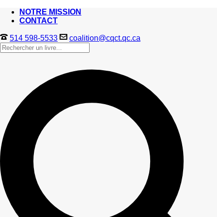
NOTRE MISSION
CONTACT
514 598-5533
coalition@cqct.qc.ca