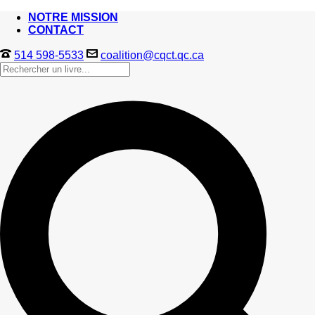
NOTRE MISSION
CONTACT
514 598-5533
coalition@cqct.qc.ca