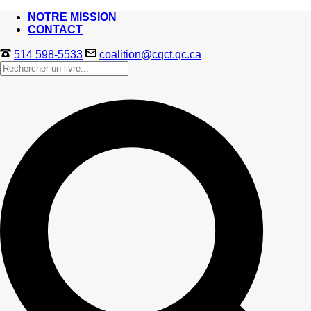
NOTRE MISSION
CONTACT
514 598-5533
coalition@cqct.qc.ca