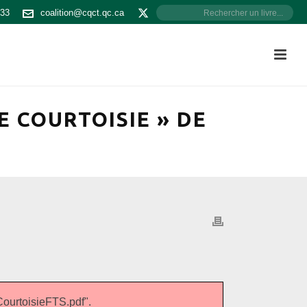
533
coalition@cqct.qc.ca
 COURTOISIE » DE
urtoisieFTS.pdf".