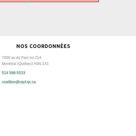
NOS COORDONNÉES
7000 av du Parc no 214
Montréal (Québec) H3N 1X1
514 598-5533
coalition@cqct.qc.ca