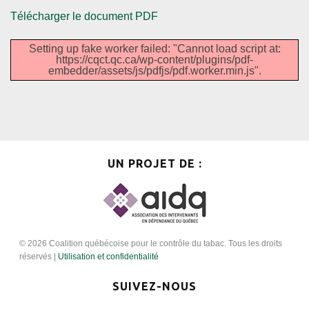
Télécharger le document PDF
Setting up fake worker failed: "Cannot load script at:
https://cqct.qc.ca/wp-content/plugins/pdf-
embedder/assets/js/pdfjs/pdf.worker.min.js".
UN PROJET DE :
© 2026 Coalition québécoise pour le contrôle du tabac. Tous les droits
réservés |
Utilisation et confidentialité
SUIVEZ-NOUS