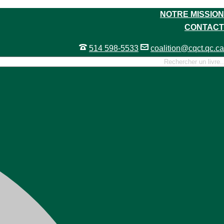
NOTRE MISSION
CONTACT
514 598-5533
coalition@cqct.qc.ca