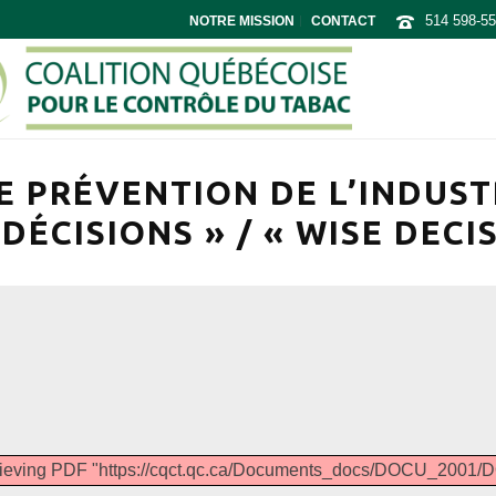
514 598-5
NOTRE MISSION
CONTACT
PRÉVENTION DE L’INDUSTR
DÉCISIONS » / « WISE DECI
etrieving PDF "https://cqct.qc.ca/Documents_docs/DOCU_20