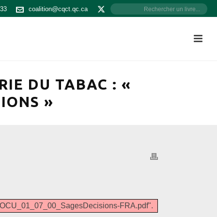
533
coalition@cqct.qc.ca
IE DU TABAC : «
SIONS »
01/DOCU_01_07_00_SagesDecisions-FRA.pdf".