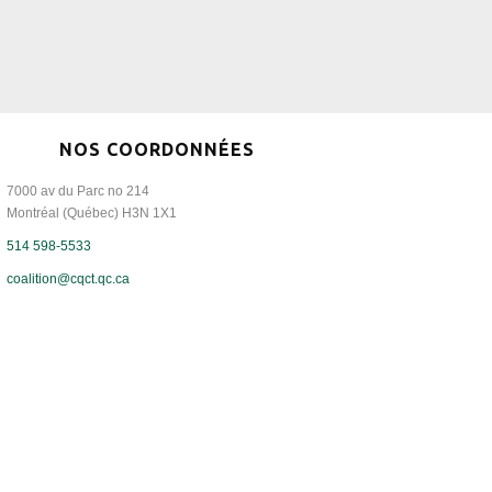
NOS COORDONNÉES
7000 av du Parc no 214
Montréal (Québec) H3N 1X1
514 598-5533
coalition@cqct.qc.ca