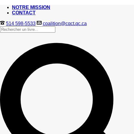
NOTRE MISSION
CONTACT
514 598-5533
coalition@cqct.qc.ca