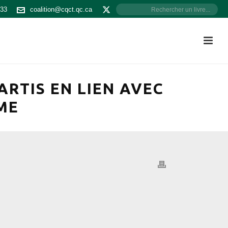
533
coalition@cqct.qc.ca
ARTIS EN LIEN AVEC
ME