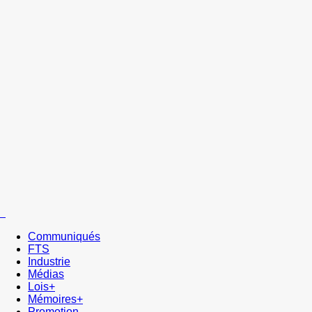
Communiqués
FTS
Industrie
Médias
Lois+
Mémoires+
Promotion