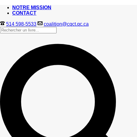
NOTRE MISSION
CONTACT
514 598-5533
coalition@cqct.qc.ca