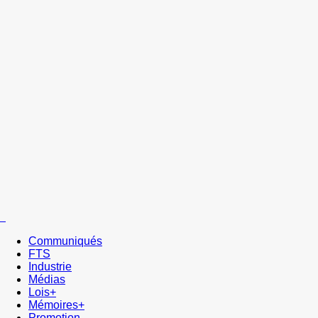
Communiqués
FTS
Industrie
Médias
Lois+
Mémoires+
Promotion