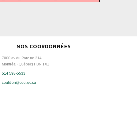
NOS COORDONNÉES
7000 av du Parc no 214
Montréal (Québec) H3N 1X1
514 598-5533
coalition@cqct.qc.ca