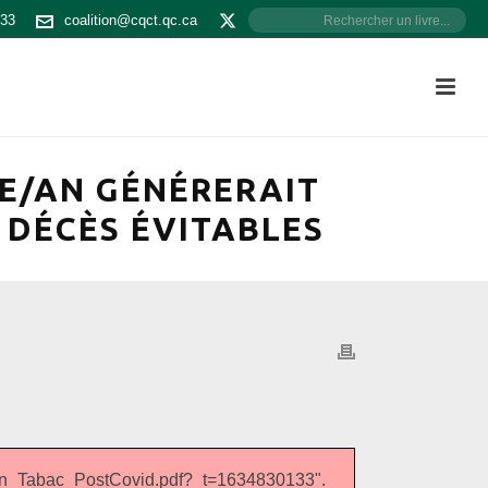
533
coalition@cqct.qc.ca
TE/AN GÉNÉRERAIT
 DÉCÈS ÉVITABLES
_Tabac_PostCovid.pdf?_t=1634830133".