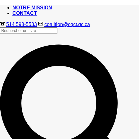
NOTRE MISSION
CONTACT
514 598-5533
coalition@cqct.qc.ca