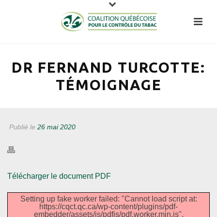
DR FERNAND TURCOTTE:
TÉMOIGNAGE
Publié le
26 mai 2020
Télécharger le document PDF
Setting up fake worker failed: "Cannot load script at:
https://cqct.qc.ca/wp-content/plugins/pdf-
embedder/assets/js/pdfjs/pdf.worker.min.js".