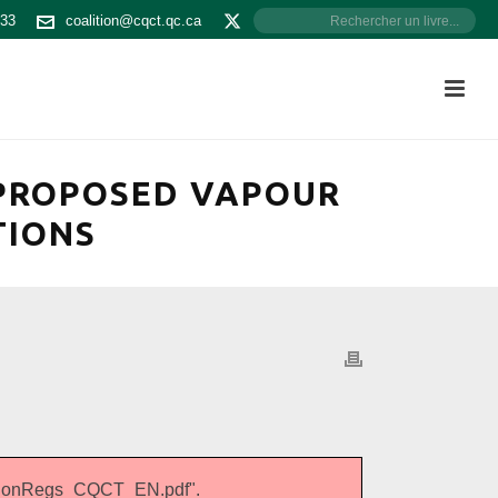
533
coalition@cqct.qc.ca
 PROPOSED VAPOUR
TIONS
tionRegs_CQCT_EN.pdf".