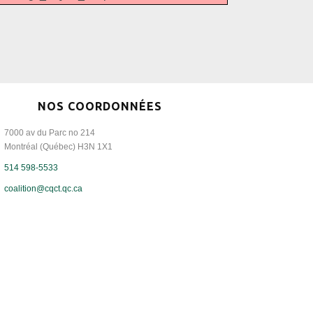
NOS COORDONNÉES
7000 av du Parc no 214
Montréal (Québec) H3N 1X1
514 598-5533
coalition@cqct.qc.ca