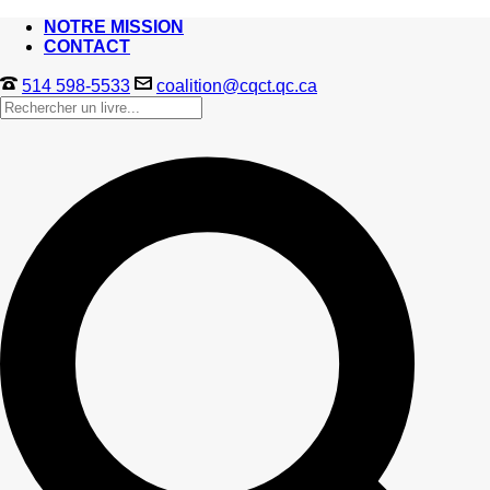
NOTRE MISSION
CONTACT
514 598-5533
coalition@cqct.qc.ca