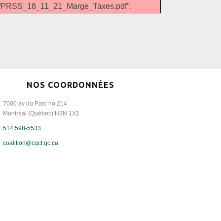
018/PRSS_18_11_21_Marge_Taxes.pdf".
NOS COORDONNÉES
7000 av du Parc no 214
Montréal (Québec) H3N 1X1
514 598-5533
coalition@cqct.qc.ca