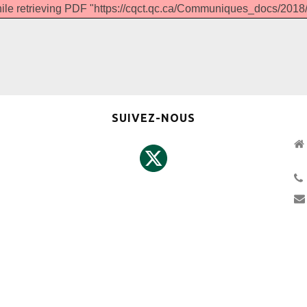
hile retrieving PDF "https://cqct.qc.ca/Communiques_docs/2
SUIVEZ-NOUS