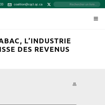
533
coalition@cqct.qc.ca
ABAC, L’INDUSTRIE
ISSE DES REVENUS