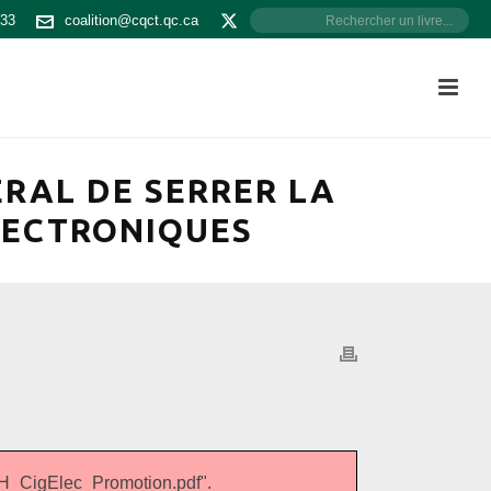
533
coalition@cqct.qc.ca
RAL DE SERRER LA
LECTRONIQUES
CigElec_Promotion.pdf".