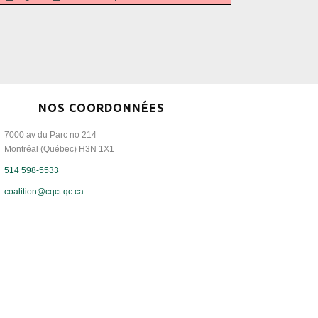
NOS COORDONNÉES
7000 av du Parc no 214
Montréal (Québec) H3N 1X1
514 598-5533
coalition@cqct.qc.ca