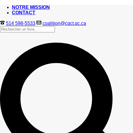
NOTRE MISSION
CONTACT
514 598-5533
coalition@cqct.qc.ca