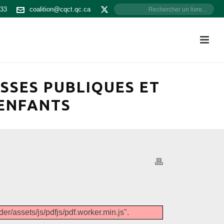
533
coalition@cqct.qc.ca
ASSES PUBLIQUES ET
 ENFANTS
er/assets/js/pdfjs/pdf.worker.min.js".