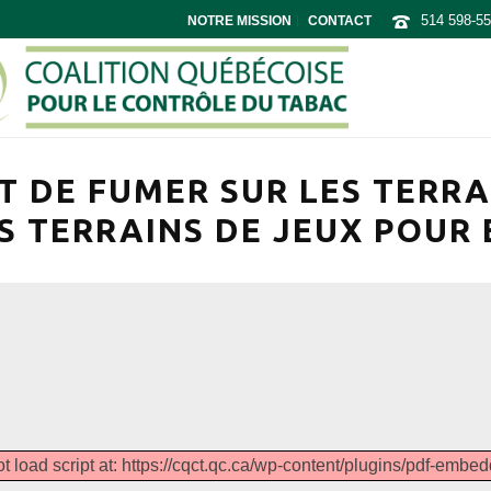
514 598-5
NOTRE MISSION
CONTACT
T DE FUMER SUR LES TERR
S TERRAINS DE JEUX POUR
t load script at: https://cqct.qc.ca/wp-content/plugins/pdf-embedd