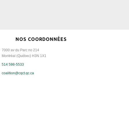
NOS COORDONNÉES
7000 av du Parc no 214
Montréal (Québec) H3N 1X1
514 598-5533
coalition@cqct.qc.ca