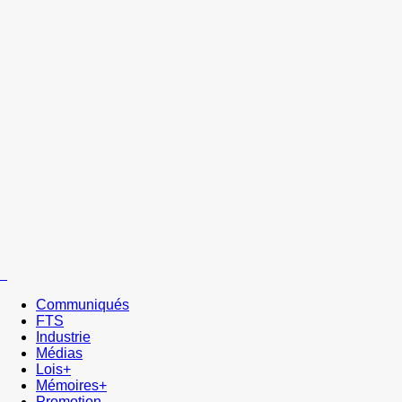
Communiqués
FTS
Industrie
Médias
Lois+
Mémoires+
Promotion