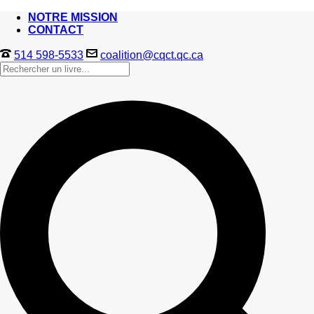
NOTRE MISSION
CONTACT
514 598-5533
coalition@cqct.qc.ca