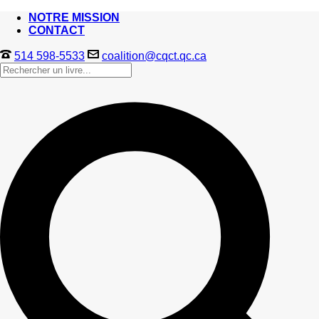
NOTRE MISSION
CONTACT
514 598-5533
coalition@cqct.qc.ca