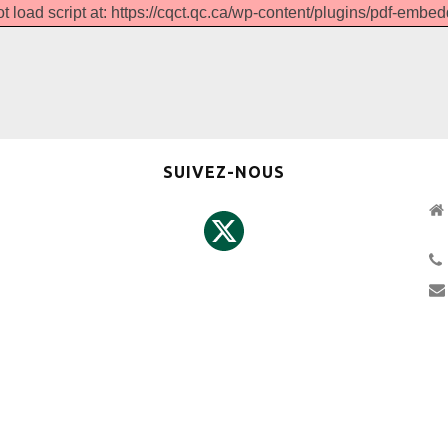
t load script at: https://cqct.qc.ca/wp-content/plugins/pdf-embedd
SUIVEZ-NOUS