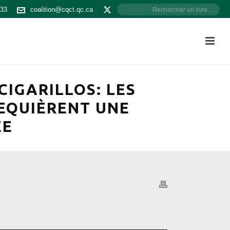
533
coalition@cqct.qc.ca
CIGARILLOS: LES
EQUIÈRENT UNE
ÉE