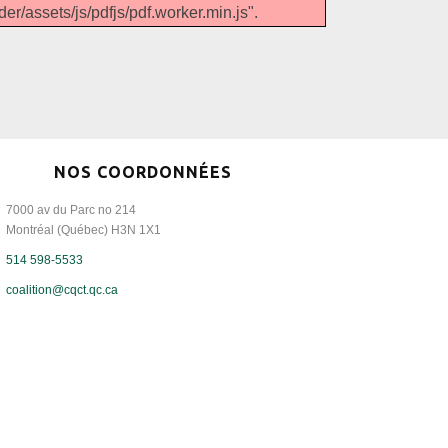
er/assets/js/pdfjs/pdf.worker.min.js".
NOS COORDONNÉES
7000 av du Parc no 214
Montréal (Québec) H3N 1X1
514 598-5533
coalition@cqct.qc.ca