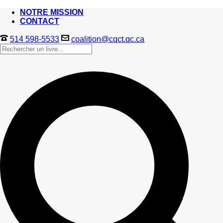
NOTRE MISSION
CONTACT
514 598-5533
coalition@cqct.qc.ca