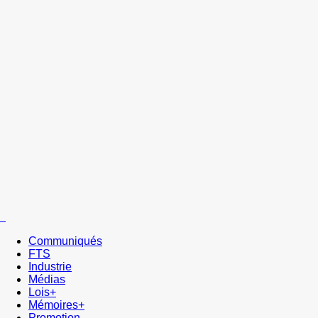
Communiqués
FTS
Industrie
Médias
Lois+
Mémoires+
Promotion