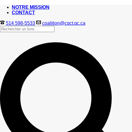
NOTRE MISSION
CONTACT
514 598-5533
coalition@cqct.qc.ca