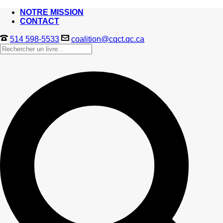
NOTRE MISSION
CONTACT
514 598-5533
coalition@cqct.qc.ca