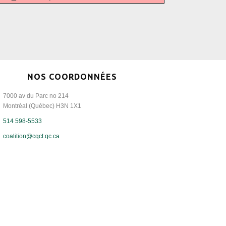
NOS COORDONNÉES
7000 av du Parc no 214
Montréal (Québec) H3N 1X1
514 598-5533
coalition@cqct.qc.ca