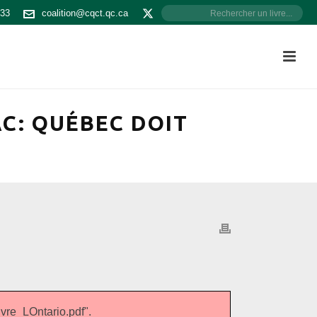
533
coalition@cqct.qc.ca
AC: QUÉBEC DOIT
re_LOntario.pdf".