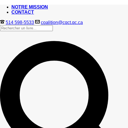
NOTRE MISSION
CONTACT
514 598-5533
coalition@cqct.qc.ca