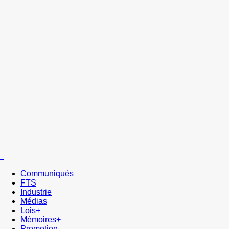
Communiqués
FTS
Industrie
Médias
Lois+
Mémoires+
Promotion