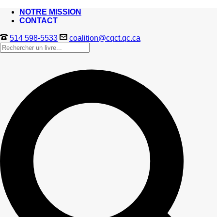
NOTRE MISSION
CONTACT
514 598-5533
coalition@cqct.qc.ca