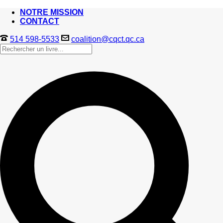
NOTRE MISSION
CONTACT
514 598-5533
coalition@cqct.qc.ca