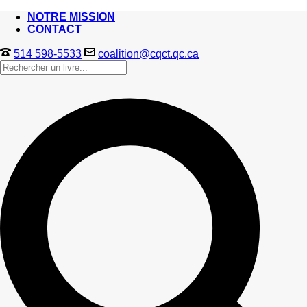
NOTRE MISSION
CONTACT
514 598-5533
coalition@cqct.qc.ca