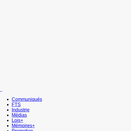
Communiqués
FTS
Industrie
Médias
Lois+
Mémoires+
Promotion