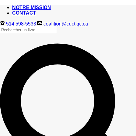
NOTRE MISSION
CONTACT
514 598-5533
coalition@cqct.qc.ca