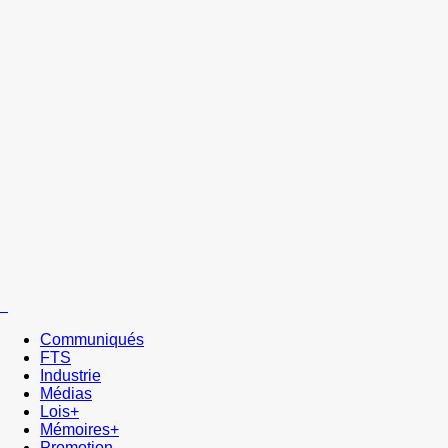
Communiqués
FTS
Industrie
Médias
Lois+
Mémoires+
Promotion