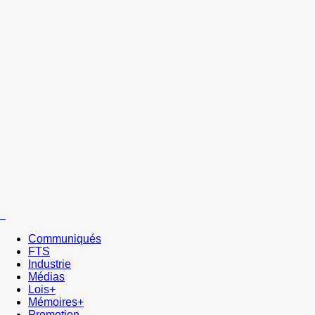
Communiqués
FTS
Industrie
Médias
Lois+
Mémoires+
Promotion